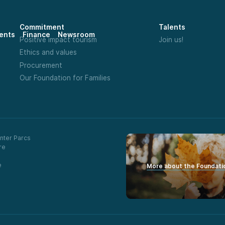
Commitment
Talents
ents
Finance
Newsroom
Positive impact tourism
Join us!
Ethics and values
Procurement
Our Foundation for Families
nter Parcs
re
e
More about the Foundati