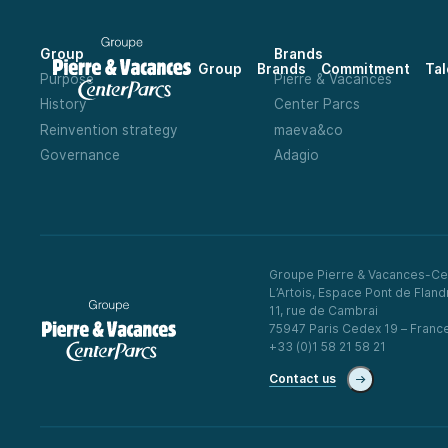
Group
Brands
Group
Brands
Commitment
Tal
Purpose
Pierre & Vacances
History
Center Parcs
Reinvention strategy
maeva&co
Governance
Adagio
Groupe Pierre & Vacances-Ce
L’Artois, Espace Pont de Fland
11, rue de Cambrai
75947 Paris Cedex 19 – Franc
+33 (0)1 58 21 58 21
Contact us