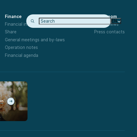
Finance
Newsroom
EN
Financial information
Latest news
Share
Press contacts
General meetings and by-laws
Operation notes
Financial agenda
on