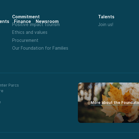
Commitment
Talents
ents
Finance
Newsroom
Positive impact tourism
Join us!
Ethics and values
Procurement
Our Foundation for Families
nter Parcs
re
e
More about the Foundati