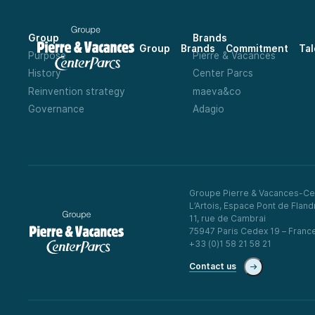
Group
Brands
Group
Brands
Commitment
Tal
Purpose
Pierre & Vacances
History
Center Parcs
Reinvention strategy
maeva&co
Governance
Adagio
Groupe Pierre & Vacances-Ce
L’Artois, Espace Pont de Fland
11, rue de Cambrai
75947 Paris Cedex 19 – Franc
+33 (0)1 58 21 58 21
Contact us