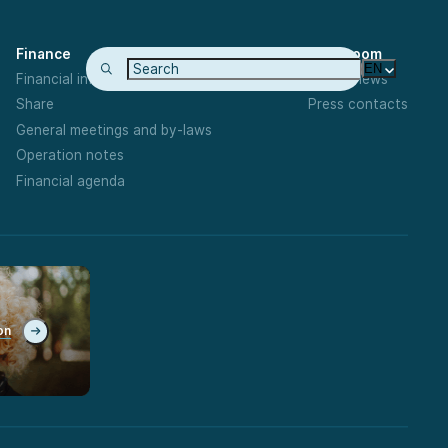
Finance
Newsroom
EN
Financial information
Latest news
Share
Press contacts
General meetings and by-laws
Operation notes
Financial agenda
on