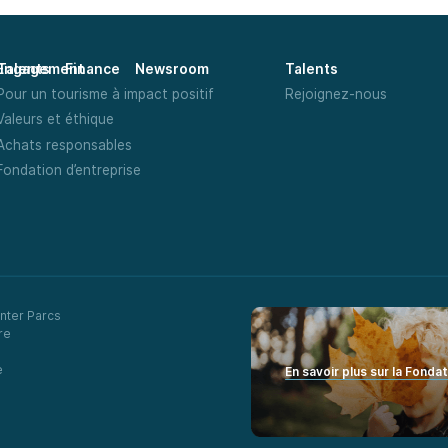
Talents
Finance
Newsroom
Engagement
Talents
Pour un tourisme à impact positif
Rejoignez-nous
Valeurs et éthique
Achats responsables
Fondation d’entreprise
nter Parcs
re
e
En savoir plus sur la Fonda