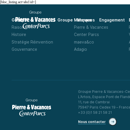
[bloc_listing act=abcl id=]
Groupe
Marques
Engagement
Groupe
Marques
Raison d’être
Pierre & Vacances
Histoire
Center Parcs
Stratégie Réinvention
maeva&co
Gouvernance
Adagio
Groupe Pierre & Vacances-Ce
L’Artois, Espace Pont de Fland
11, rue de Cambrai
75947 Paris Cedex 19 – Franc
+33 (0)1 58 21 58 21
Nous contacter