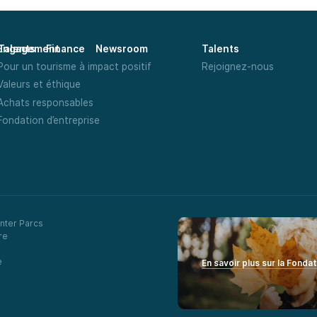
Talents
Finance
Newsroom
Engagement
Talents
Pour un tourisme à impact positif
Rejoignez-nous
Valeurs et éthique
Achats responsables
Fondation d’entreprise
nter Parcs
re
e
En savoir plus sur la Fonda