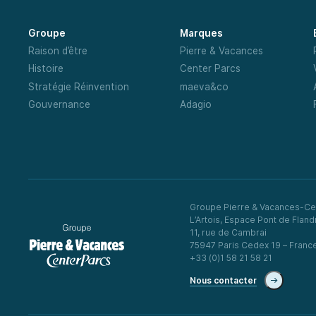
Groupe
Marques
Raison d’être
Pierre & Vacances
Histoire
Center Parcs
Stratégie Réinvention
maeva&co
Gouvernance
Adagio
Groupe Pierre & Vacances-Ce
L’Artois, Espace Pont de Fland
11, rue de Cambrai
75947 Paris Cedex 19 – Franc
+33 (0)1 58 21 58 21
Nous contacter