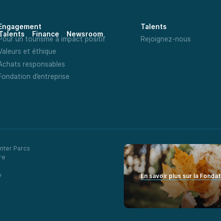
Engagement
Talents
Talents
Finance
Newsroom
Pour un tourisme à impact positif
Rejoignez-nous
Valeurs et éthique
Achats responsables
Fondation d’entreprise
nter Parcs
re
e
En savoir plus sur la Fonda