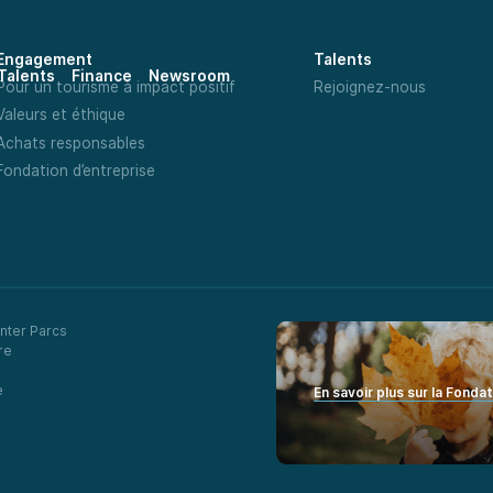
Engagement
Talents
Talents
Finance
Newsroom
Pour un tourisme à impact positif
Rejoignez-nous
Valeurs et éthique
Achats responsables
Fondation d’entreprise
nter Parcs
re
e
En savoir plus sur la Fonda