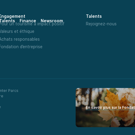
Engagement
Talents
Talents
Finance
Newsroom
Pour un tourisme à impact positif
Rejoignez-nous
Valeurs et éthique
Achats responsables
Fondation d’entreprise
nter Parcs
re
e
En savoir plus sur la Fonda