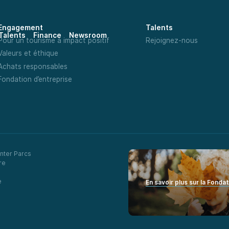
Engagement
Talents
Talents
Finance
Newsroom
Pour un tourisme à impact positif
Rejoignez-nous
Valeurs et éthique
Achats responsables
Fondation d’entreprise
nter Parcs
re
e
En savoir plus sur la Fonda