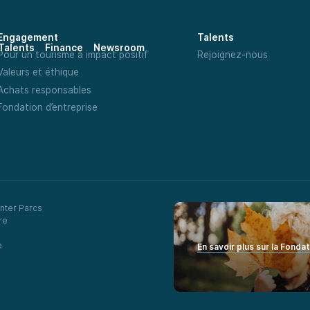
Engagement
Talents
Talents
Finance
Newsroom
Pour un tourisme à impact positif
Rejoignez-nous
Valeurs et éthique
Achats responsables
Fondation d’entreprise
nter Parcs
re
e
En savoir plus sur la Fonda