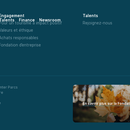
Engagement
Talents
Talents
Finance
Newsroom
Pour un tourisme à impact positif
Rejoignez-nous
Valeurs et éthique
Achats responsables
Fondation d’entreprise
nter Parcs
re
e
En savoir plus sur la Fonda