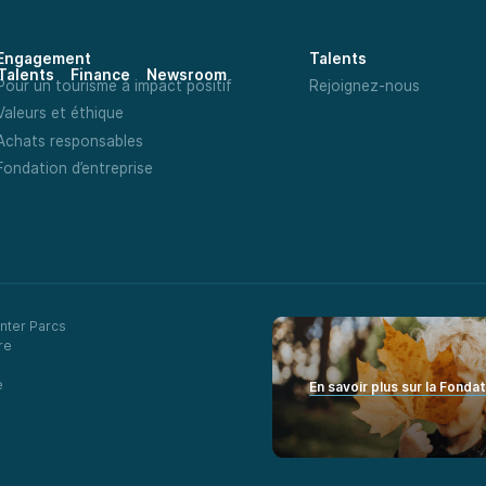
Engagement
Talents
Talents
Finance
Newsroom
Pour un tourisme à impact positif
Rejoignez-nous
Valeurs et éthique
Achats responsables
Fondation d’entreprise
nter Parcs
re
e
En savoir plus sur la Fonda