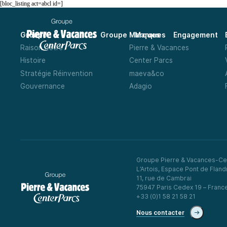
[bloc_listing act=abcl id=]
Groupe
Marques
Engagement
Groupe
Marques
Raison d’être
Pierre & Vacances
Histoire
Center Parcs
Stratégie Réinvention
maeva&co
Gouvernance
Adagio
Groupe Pierre & Vacances-Ce
L’Artois, Espace Pont de Fland
11, rue de Cambrai
75947 Paris Cedex 19 – Franc
+33 (0)1 58 21 58 21
Nous contacter