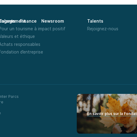
Talents
Finance
Newsroom
Engagement
Talents
Pour un tourisme à impact positif
Rejoignez-nous
Valeurs et éthique
Achats responsables
Fondation d’entreprise
nter Parcs
re
e
En savoir plus sur la Fonda