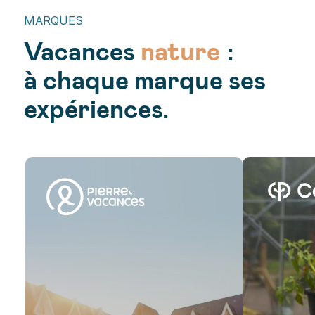
MARQUES
ludiques
en famille
nature
Vacances
authentiques
:
à chaque marque ses
locales
expériences.