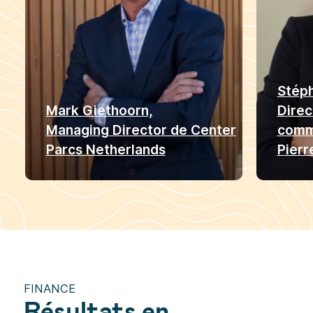
Stéph
Mark Giethoorn,
Direc
Managing Director de Center
comm
Parcs Netherlands
Pierr