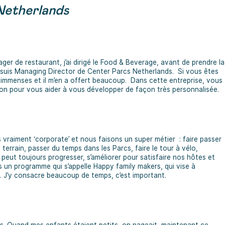
Netherlands
er de restaurant, j’ai dirigé le Food & Beverage, avant de prendre la
je suis Managing Director de Center Parcs Netherlands. Si vous êtes
t immenses et il m’en a offert beaucoup. Dans cette entreprise, vous
ion pour vous aider à vous développer de façon très personnalisée.
s vraiment ‘corporate’ et nous faisons un super métier : faire passer
errain, passer du temps dans les Parcs, faire le tour à vélo,
n peut toujours progresser, s’améliorer pour satisfaire nos hôtes et
 un programme qui s’appelle Happy family makers, qui vise à
s. J’y consacre beaucoup de temps, c’est important.
ues. Quand mes enfants étaient petits, on nageait, maintenant ce