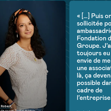
« […] Puis o
sollicitée p
ambassadric
Fondation 
Groupe. J’a
toujours eu
envie de me 
une associa
là, ça deven
possible dan
cadre de
l’entreprise
 Robert,
 de projet Digital maeva