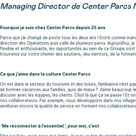
Managing Director de Center Parcs 
Pourquoi je suis chez Center Parcs depuis 25 ans
Parce que j’ai changé de poste tous les deux ans ! Entré comme manag
direction des Opérations puis celle de plusieurs parcs. Aujourd’hui, 
flexible et enthousiaste, les opportunités au sein de ce Groupe son
trouverez sur votre chemin des soutiens, des mentors, de la format
Ce que j’aime dans la culture Center Parcs
On est dans le secteur du tourisme et des loisirs, l’ambiance n’est pa
de bonnes vacances aux familles, quoi de mieux ? J’aime beaucoup le t
discuter avec les équipes, les clients. C’est là que ça se passe ! Et o
nos collaborateurs. Par exemple, nous développons dans nos villages
améliorer encore la qualité de service en formant nos collaborateur
‘Me reconnecter à l’essentiel ‘, pour moi, c’est
Etre sur l’eau, avec ceux que j’aime. Je suis un fan de sports nautiq