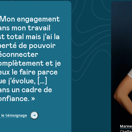
 Mon engagement
ans mon travail
t total mais j’ai la
iberté de pouvoir
éconnecter
omplètement et je
eux le faire parce
e j’évolue, […]
ans un cadre de
onfiance. »
e le témoignage
Marine
Cheffe